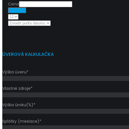
Cena
Filtrovať
ÚVEROVÁ KALKULAČKA
Výška úveru*
Vlastné zdroje*
Výška úroku(%)*
Splátky (mesiace)*