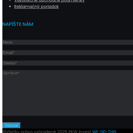
Reklamačný poriadok
NAPÍŠTE NÁM
©Všetky práva vyhradené 2026
PKW Invest
WE DID THIS.