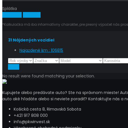
Splátka
Vypočítať
Vymazať
*Kalkulačka má iba informatívny charakter, pre presný výpočet nás pros
31
Nájdených vozidiel
Najazdené km :
106815
Reset
No result were found matching your selection.
Kupujete alebo predávate auto? Ste na správnom mieste! Autá 
auto aké hľadáte alebo si neviete poradiť? Kontaktujte nás a 
Košická cesta 8, Rimavská Sobota
+421 917 808 000
info@pkwinvest.sk
Všeobecné obchodné podmienky