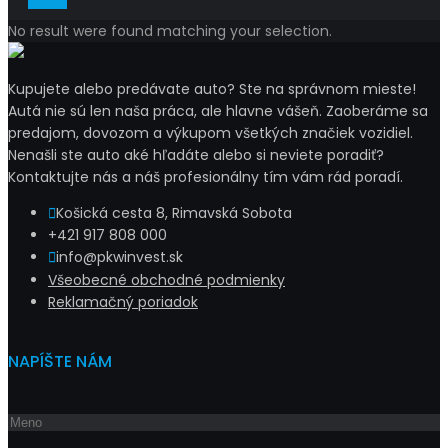
No result were found matching your selection.
Kupujete alebo predávate auto? Ste na správnom mieste!
Autá nie sú len naša práca, ale hlavne vášeň. Zaoberáme sa
predajom, dovozom a výkupom všetkých značiek vozidiel.
Nenašli ste auto aké hľadáte alebo si neviete poradiť?
Kontaktujte nás a náš profesionálny tím vám rád poradí.
Košická cesta 8, Rimavská Sobota
+421 917 808 000
info@pkwinvest.sk
Všeobecné obchodné podmienky
Reklamačný poriadok
NAPÍŠTE NÁM