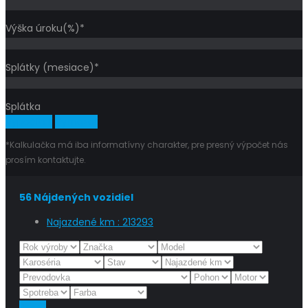
Výška úroku(%)*
Splátky (mesiace)*
Splátka
Vypočítať
Vymazať
*Kalkulačka má iba informatívny charakter, pre presný výpočet nás
prosím kontaktujte.
56
Nájdených vozidiel
Najazdené km :
213293
Reset