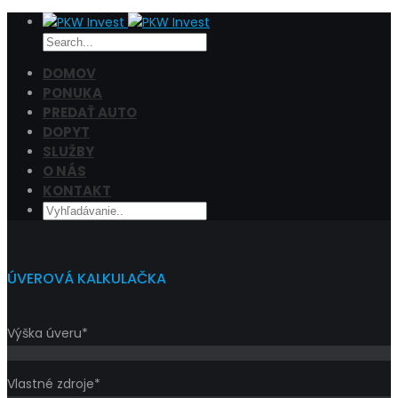
DOMOV
PONUKA
PREDAŤ AUTO
Cena
DOPYT
Filtrovať
SLUŽBY
O NÁS
KONTAKT
ÚVEROVÁ KALKULAČKA
Výška úveru*
Vlastné zdroje*