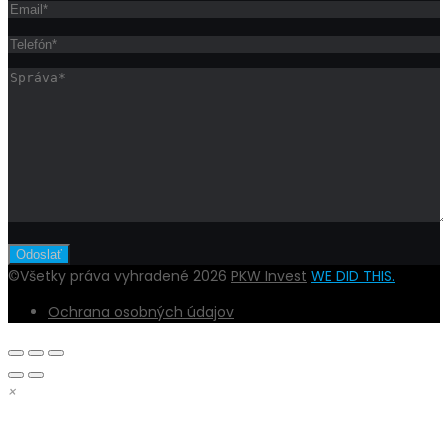
©Všetky práva vyhradené 2026
PKW Invest
WE DID THIS.
Ochrana osobných údajov
×