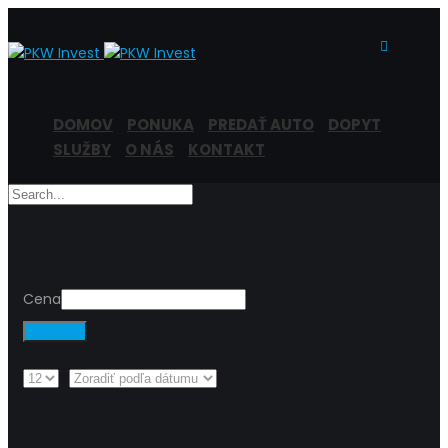
DOMOV
PONUKA
PREDAŤ AUTO
DOPYT
SLUŽBY
O NÁS
KONTAKT
Cena
Filtrovať