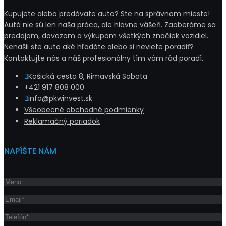
Kupujete alebo predávate auto? Ste na správnom mieste!
Autá nie sú len naša práca, ale hlavne vášeň. Zaoberáme sa
predajom, dovozom a výkupom všetkých značiek vozidiel.
Nenašli ste auto aké hľadáte alebo si neviete poradiť?
Kontaktujte nás a náš profesionálny tím vám rád poradí.
Košická cesta 8, Rimavská Sobota
+421 917 808 000
info@pkwinvest.sk
Všeobecné obchodné podmienky
Reklamačný poriadok
NAPÍŠTE NÁM