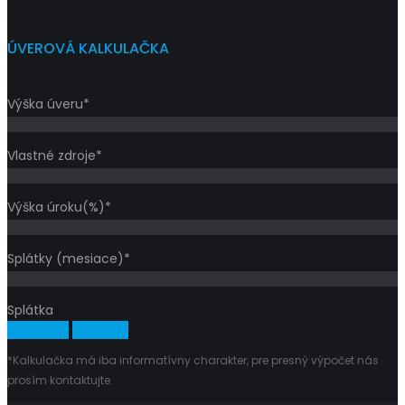
ÚVEROVÁ KALKULAČKA
Výška úveru*
Vlastné zdroje*
Výška úroku(%)*
Splátky (mesiace)*
Splátka
Vypočítať
Vymazať
*Kalkulačka má iba informatívny charakter, pre presný výpočet nás
prosím kontaktujte.