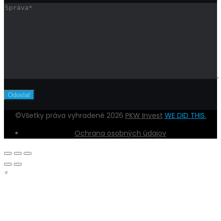
©Všetky práva vyhradené 2026
PKW Invest
WE DID THIS.
Ochrana osobných údajov
×
DOBRÝ DEŇ,