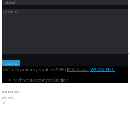
©Všetky práva vyhradené 2026
PKW Invest
WE DID THIS.
Ochrana osobných údajov
×
DOBRÝ DEŇ,