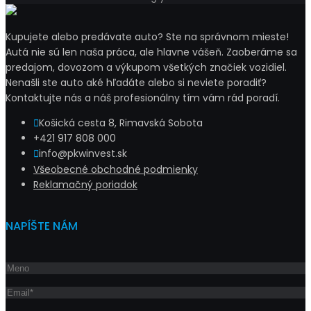
Kupujete alebo predávate auto? Ste na správnom mieste!
Autá nie sú len naša práca, ale hlavne vášeň. Zaoberáme sa
predajom, dovozom a výkupom všetkých značiek vozidiel.
Nenašli ste auto aké hľadáte alebo si neviete poradiť?
Kontaktujte nás a náš profesionálny tím vám rád poradí.
Košická cesta 8, Rimavská Sobota
+421 917 808 000
info@pkwinvest.sk
Všeobecné obchodné podmienky
Reklamačný poriadok
NAPÍŠTE NÁM