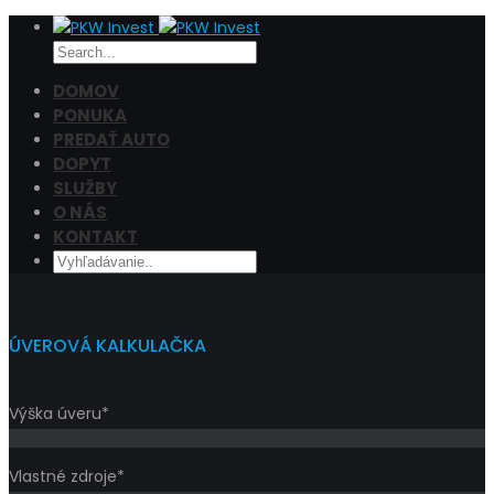
DOMOV
PONUKA
PREDAŤ AUTO
Cena
DOPYT
Filtrovať
SLUŽBY
O NÁS
KONTAKT
ÚVEROVÁ KALKULAČKA
Výška úveru*
Vlastné zdroje*