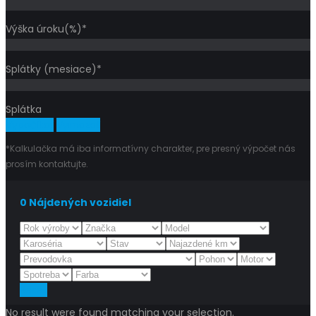
Výška úroku(%)*
Splátky (mesiace)*
Splátka
Vypočítať
Vymazať
*Kalkulačka má iba informatívny charakter, pre presný výpočet nás
prosím kontaktujte.
0
Nájdených vozidiel
Reset
No result were found matching your selection.