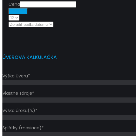
Cena
Filtrovať
ÚVEROVÁ KALKULAČKA
Výška úveru*
Vlastné zdroje*
Výška úroku(%)*
Splátky (mesiace)*