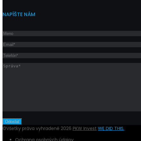
NAPÍŠTE NÁM
©Všetky práva vyhradené 2026
PKW Invest
WE DID THIS.
Ochrana osobných údajov