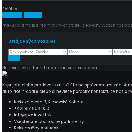
Splátka
Vypočítať
Vymazať
*Kalkulačka má iba informatívny charakter, pre presný výpočet nás pros
0
Nájdených vozidiel
Reset
No result were found matching your selection.
Kupujete alebo predávate auto? Ste na správnom mieste! Autá 
auto aké hľadáte alebo si neviete poradiť? Kontaktujte nás a 
Košická cesta 8, Rimavská Sobota
+421 917 808 000
info@pkwinvest.sk
Všeobecné obchodné podmienky
Reklamačný poriadok