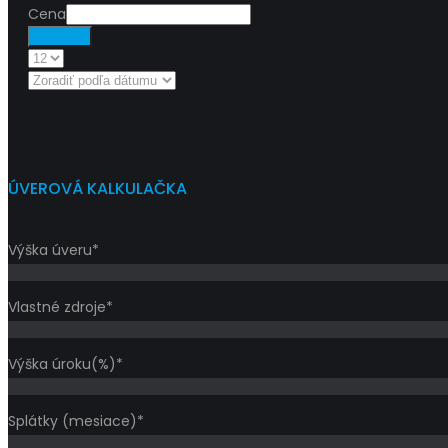
Cena
Filtrovať
ÚVEROVÁ KALKULAČKA
Výška úveru*
Vlastné zdroje*
Výška úroku(%)*
Splátky (mesiace)*