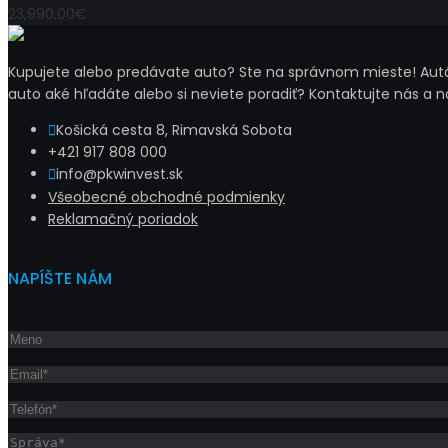
23,990.00€
Kupujete alebo predávate auto? Ste na správnom mieste! Autá 
auto aké hľadáte alebo si neviete poradiť? Kontaktujte nás a 
Košická cesta 8, Rimavská Sobota
+421 917 808 000
info@pkwinvest.sk
Všeobecné obchodné podmienky
Reklamačný poriadok
NAPÍŠTE NÁM