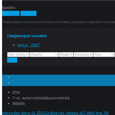
Splátka
Vypočítať
Vymazať
*Kalkulačka má iba informatívny charakter, pre presný výpočet nás pros
1
Nájdených vozidiel
Motor :
2987
Reset
2014
7-st. automatická|Automatická
196666
Mercedes-Benz GL 350CDI BlueTec 4Matic A/T AMG line 7M