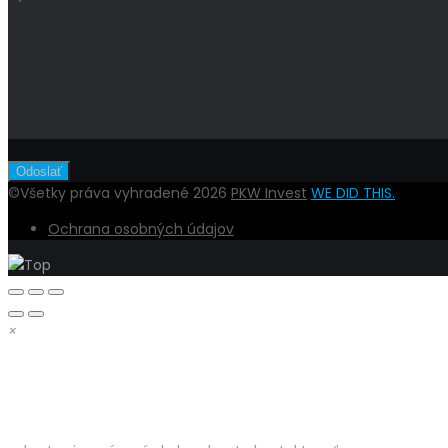
©Všetky práva vyhradené 2026
PKW Invest
WE DID THIS.
Ochrana osobných údajov
×
DOBRÝ DEŇ,