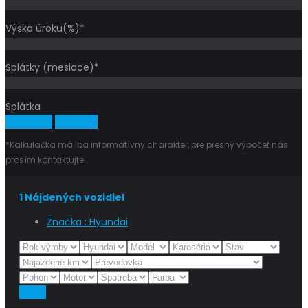
Výška úroku(%)*
Splátky (mesiace)*
Splátka
Vypočítať
Vymazať
*Kalkulačka má iba informatívny charakter, pre presný výpočet nás
prosím kontaktujte.
1
Nájdených vozidiel
Značka :
Hyundai
Reset