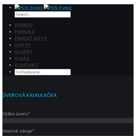
DOMOV
PONUKA
PREDAŤ AUTO
Cena
DOPYT
Filtrovať
SLUŽBY
O NÁS
KONTAKT
ÚVEROVÁ KALKULAČKA
Výška úveru*
Vlastné zdroje*