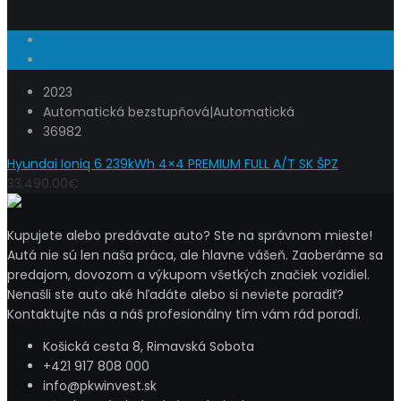
2023
Automatická bezstupňová|Automatická
36982
Hyundai Ioniq 6 239kWh 4×4 PREMIUM FULL A/T SK ŠPZ
33,490.00€
Kupujete alebo predávate auto? Ste na správnom mieste!
Autá nie sú len naša práca, ale hlavne vášeň. Zaoberáme sa
predajom, dovozom a výkupom všetkých značiek vozidiel.
Nenašli ste auto aké hľadáte alebo si neviete poradiť?
Kontaktujte nás a náš profesionálny tím vám rád poradí.
Košická cesta 8, Rimavská Sobota
+421 917 808 000
info@pkwinvest.sk