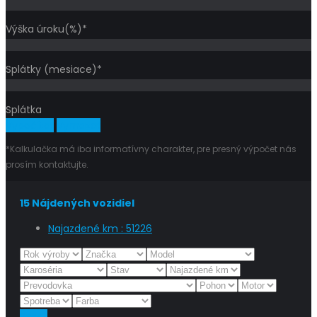
Výška úroku(%)*
Splátky (mesiace)*
Splátka
Vypočítať
Vymazať
*Kalkulačka má iba informatívny charakter, pre presný výpočet nás
prosím kontaktujte.
15
Nájdených vozidiel
Najazdené km :
51226
Reset