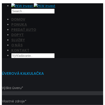
DOMOV
PONUKA
PREDAŤ AUTO
Cena
DOPYT
Filtrovať
SLUŽBY
O NÁS
KONTAKT
ÚVEROVÁ KALKULAČKA
Výška úveru*
Vlastné zdroje*