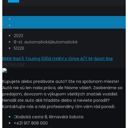
2023
8-st. automatická|Automatická
51226
BMW Rad 5 Touring 530d mHEV x-Drive A/T M-Sport line
39,790.00€
Kupujete alebo predávate auto? Ste na správnom mieste!
Autá nie sú len naša práca, ale hlavne vášeň. Zaoberáme sa
predajom, dovozom a výkupom všetkých značiek vozidiel.
Nenašli ste auto aké hľadáte alebo si neviete poradiť?
Kontaktujte nás a náš profesionálny tím vám rád poradí.
Košická cesta 8, Rimavská Sobota
+421 917 808 000