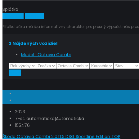
Splátka
Vypočítať
Vymazať
*Kalkulačka má iba informatívny charakter, pre presný výpočet nás pros
2
Nájdených vozidiel
Model :
Octavia Combi
Reset
2023
7-st. automatická|Automatická
155476
Škoda Octavia Combi 2.0TDi DSG Sportline Edition TOP