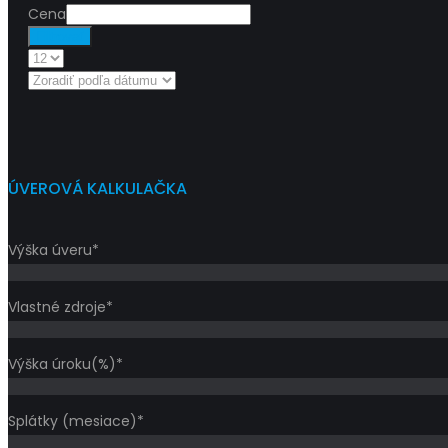
Cena
Filtrovať
ÚVEROVÁ KALKULAČKA
Výška úveru*
Vlastné zdroje*
Výška úroku(%)*
Splátky (mesiace)*