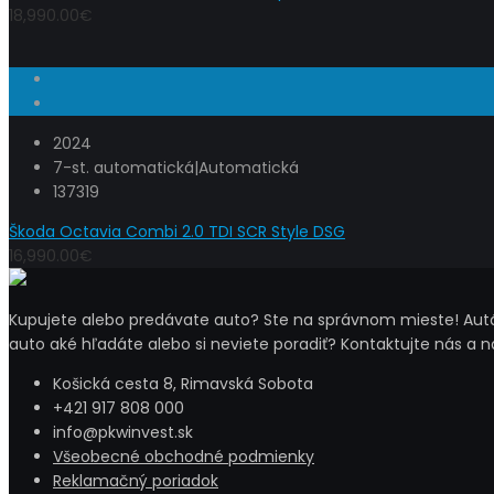
18,990.00€
2024
7-st. automatická|Automatická
137319
Škoda Octavia Combi 2.0 TDI SCR Style DSG
16,990.00€
Kupujete alebo predávate auto? Ste na správnom mieste! Autá 
auto aké hľadáte alebo si neviete poradiť? Kontaktujte nás a 
Košická cesta 8, Rimavská Sobota
+421 917 808 000
info@pkwinvest.sk
Všeobecné obchodné podmienky
Reklamačný poriadok