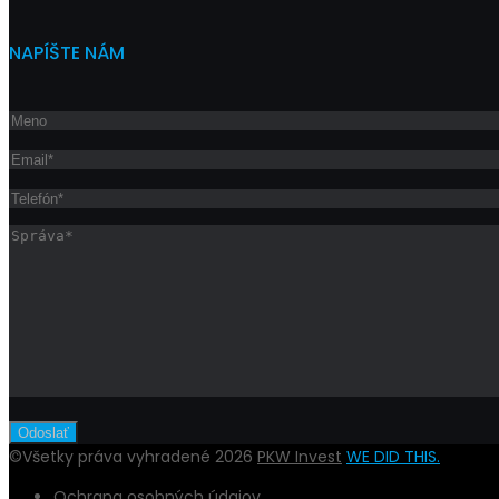
NAPÍŠTE NÁM
©Všetky práva vyhradené 2026
PKW Invest
WE DID THIS.
Ochrana osobných údajov