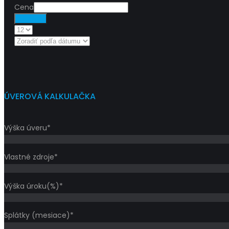
Cena
Filtrovať
ÚVEROVÁ KALKULAČKA
Výška úveru*
Vlastné zdroje*
Výška úroku(%)*
Splátky (mesiace)*