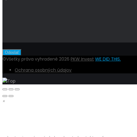
©Všetky práva vyhradené 2026
PKW Invest
WE DID THIS.
Ochrana osobných údajov
×
DOBRÝ DEŇ,