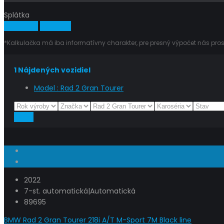
Splátka
Vypočítať
Vymazať
*Kalkulačka má iba informatívny charakter, pre presný výpočet nás pros
1
Nájdených vozidiel
Model :
Rad 2 Gran Tourer
Reset
2022
7-st. automatická|Automatická
89695
BMW Rad 2 Gran Tourer 218i A/T M-Sport 7M Black line