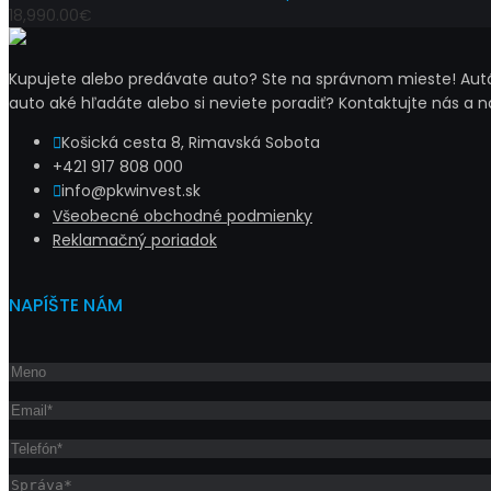
18,990.00€
Kupujete alebo predávate auto? Ste na správnom mieste! Autá 
auto aké hľadáte alebo si neviete poradiť? Kontaktujte nás a 
Košická cesta 8, Rimavská Sobota
+421 917 808 000
info@pkwinvest.sk
Všeobecné obchodné podmienky
Reklamačný poriadok
NAPÍŠTE NÁM