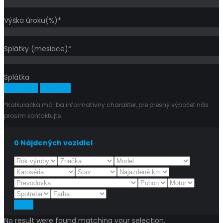
Výška úroku(%)*
Splátky (mesiace)*
Splátka
Vypočítať
Vymazať
*Kalkulačka má iba informatívny charakter, pre presný výpočet nás
prosím kontaktujte.
0
Nájdených vozidiel
Reset
No result were found matching your selection.