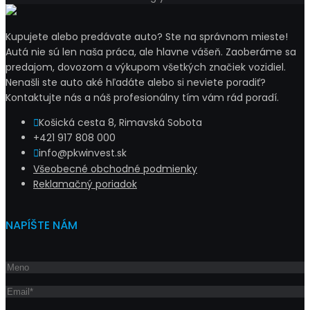
Kupujete alebo predávate auto? Ste na správnom mieste!
Autá nie sú len naša práca, ale hlavne vášeň. Zaoberáme sa
predajom, dovozom a výkupom všetkých značiek vozidiel.
Nenašli ste auto aké hľadáte alebo si neviete poradiť?
Kontaktujte nás a náš profesionálny tím vám rád poradí.
Košická cesta 8, Rimavská Sobota
+421 917 808 000
info@pkwinvest.sk
Všeobecné obchodné podmienky
Reklamačný poriadok
NAPÍŠTE NÁM