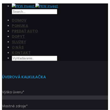
DOMOV
PONUKA
PREDAŤ AUTO
Cena
DOPYT
Filtrovať
SLUŽBY
O NÁS
KONTAKT
ÚVEROVÁ KALKULAČKA
Výška úveru*
Vlastné zdroje*