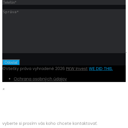
©Všetky práva vyhradené 2026
PKW Invest
WE DID THIS.
Ochrana osobných údajov
×
DOBRÝ DEŇ,
vyberte si prosím vás koho chcete kontaktovať.