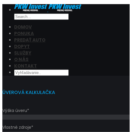
DOMOV
PONUKA
PREDAŤ AUTO
Cena
DOPYT
Filtrovať
SLUŽBY
O NÁS
KONTAKT
ÚVEROVÁ KALKULAČKA
Výška úveru*
Vlastné zdroje*