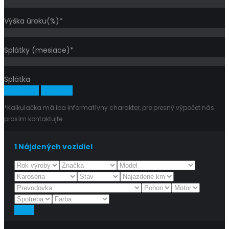
Výška úroku(%)*
Splátky (mesiace)*
Splátka
Vypočítať
Vymazať
*Kalkulačka má iba informatívny charakter, pre presný výpočet nás
prosím kontaktujte.
1
Nájdených vozidiel
Reset