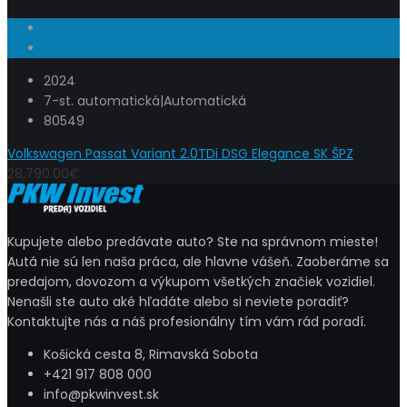
2024
7-st. automatická|Automatická
80549
Volkswagen Passat Variant 2.0TDi DSG Elegance SK ŠPZ
28,790.00€
Kupujete alebo predávate auto? Ste na správnom mieste!
Autá nie sú len naša práca, ale hlavne vášeň. Zaoberáme sa
predajom, dovozom a výkupom všetkých značiek vozidiel.
Nenašli ste auto aké hľadáte alebo si neviete poradiť?
Kontaktujte nás a náš profesionálny tím vám rád poradí.
Košická cesta 8, Rimavská Sobota
+421 917 808 000
info@pkwinvest.sk