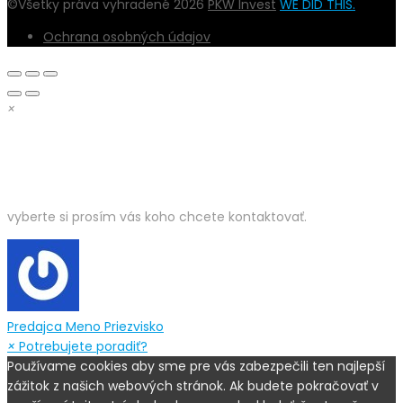
©Všetky práva vyhradené 2026
PKW Invest
WE DID THIS.
Ochrana osobných údajov
×
DOBRÝ DEŇ,
vyberte si prosím vás koho chcete kontaktovať.
Predajca
Meno Priezvisko
×
Potrebujete poradiť?
Používame cookies aby sme pre vás zabezpečili ten najlepší
zážitok z našich webových stránok. Ak budete pokračovať v