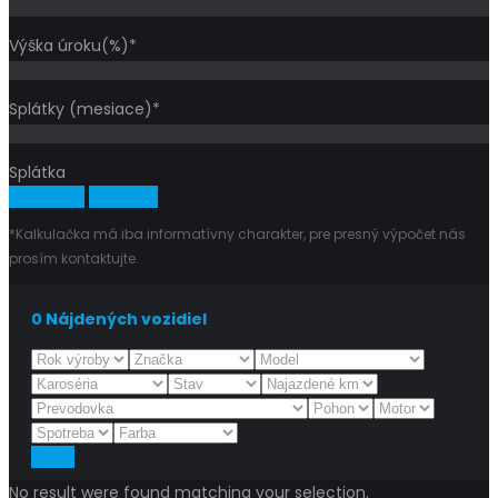
Výška úroku(%)*
Splátky (mesiace)*
Splátka
Vypočítať
Vymazať
*Kalkulačka má iba informatívny charakter, pre presný výpočet nás
prosím kontaktujte.
0
Nájdených vozidiel
Reset
No result were found matching your selection.