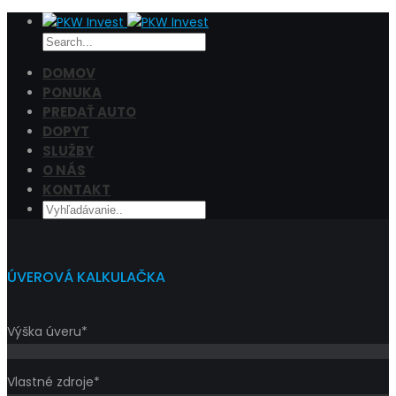
DOMOV
PONUKA
PREDAŤ AUTO
Cena
DOPYT
Filtrovať
SLUŽBY
O NÁS
KONTAKT
ÚVEROVÁ KALKULAČKA
Výška úveru*
Vlastné zdroje*