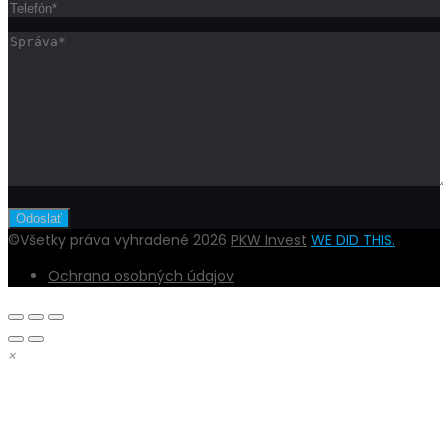
©Všetky práva vyhradené 2026
PKW Invest
WE DID THIS.
Ochrana osobných údajov
×
DOBRÝ DEŇ,