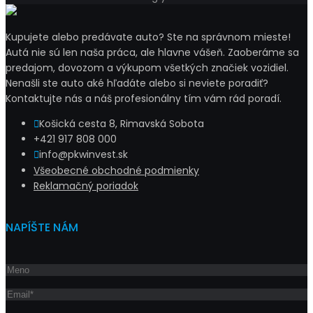
Kupujete alebo predávate auto? Ste na správnom mieste!
Autá nie sú len naša práca, ale hlavne vášeň. Zaoberáme sa
predajom, dovozom a výkupom všetkých značiek vozidiel.
Nenašli ste auto aké hľadáte alebo si neviete poradiť?
Kontaktujte nás a náš profesionálny tím vám rád poradí.
Košická cesta 8, Rimavská Sobota
+421 917 808 000
info@pkwinvest.sk
Všeobecné obchodné podmienky
Reklamačný poriadok
NAPÍŠTE NÁM