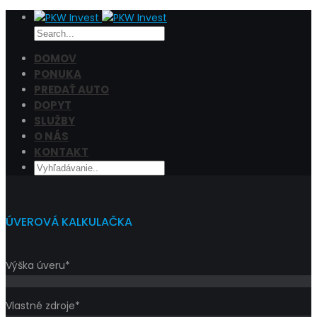
DOMOV
PONUKA
PREDAŤ AUTO
Cena
DOPYT
Filtrovať
SLUŽBY
O NÁS
KONTAKT
ÚVEROVÁ KALKULAČKA
Výška úveru*
Vlastné zdroje*