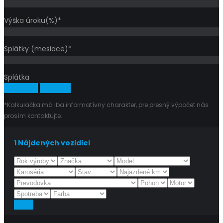
Výška úroku(%)*
Splátky (mesiace)*
Splátka
Vypočítať
Vymazať
*Kalkulačka má iba informatívny charakter, pre presný výpočet nás
prosím kontaktujte.
1
Nájdených vozidiel
Reset