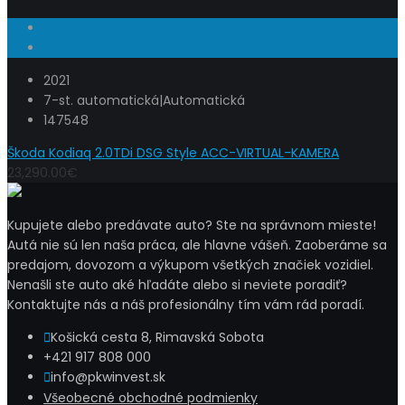
2021
7-st. automatická|Automatická
147548
Škoda Kodiaq 2.0TDi DSG Style ACC-VIRTUAL-KAMERA
23,290.00€
Kupujete alebo predávate auto? Ste na správnom mieste!
Autá nie sú len naša práca, ale hlavne vášeň. Zaoberáme sa
predajom, dovozom a výkupom všetkých značiek vozidiel.
Nenašli ste auto aké hľadáte alebo si neviete poradiť?
Kontaktujte nás a náš profesionálny tím vám rád poradí.
Košická cesta 8, Rimavská Sobota
+421 917 808 000
info@pkwinvest.sk
Všeobecné obchodné podmienky