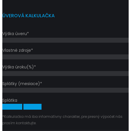
ÚVEROVÁ KALKULAČKA
Výška úveru*
Vlastné zdroje*
Výška úroku(%)*
Splátky (mesiace)*
Splátka
Vypočítať
Vymazať
*Kalkulačka má iba informatívny charakter, pre presný výpočet nás
prosím kontaktujte.