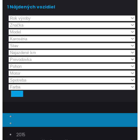
1
Nájdených vozidiel
Reset
2015