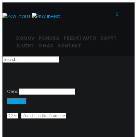
DOMOV
PONUKA
PREDAŤ AUTO
DOPYT
SLUŽBY
O NÁS
KONTAKT
Cena
Filtrovať