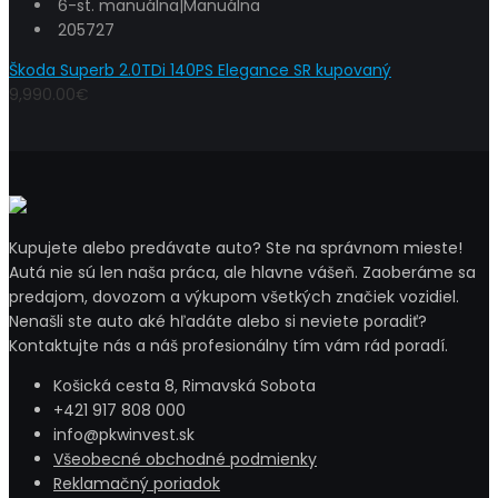
6-st. manuálna|Manuálna
205727
Škoda Superb 2.0TDi 140PS Elegance SR kupovaný
9,990.00€
Kupujete alebo predávate auto? Ste na správnom mieste!
Autá nie sú len naša práca, ale hlavne vášeň. Zaoberáme sa
predajom, dovozom a výkupom všetkých značiek vozidiel.
Nenašli ste auto aké hľadáte alebo si neviete poradiť?
Kontaktujte nás a náš profesionálny tím vám rád poradí.
Košická cesta 8, Rimavská Sobota
+421 917 808 000
info@pkwinvest.sk
Všeobecné obchodné podmienky
Reklamačný poriadok