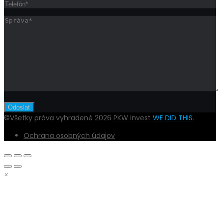
©Všetky práva vyhradené 2026
PKW Invest
WE DID THIS.
Ochrana osobných údajov
×
DOBRÝ DEŇ,