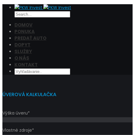
DOMOV
PONUKA
PREDAŤ AUTO
Cena
DOPYT
Filtrovať
SLUŽBY
O NÁS
KONTAKT
ÚVEROVÁ KALKULAČKA
Výška úveru*
Vlastné zdroje*