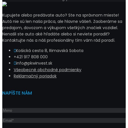
Kupujete alebo predávate auto? Ste na správnom mieste!
Autá nie sú len naša práca, ale hlavne vášeň. Zaoberáme sa
predajom, dovozom a výkupom všetkých značiek vozidiel.
Nenašli ste auto aké hľadáte alebo si neviete poradiť?
Kontaktujte nás a náš profesionálny tím vám rád poradí.
Košická cesta 8, Rimavská Sobota
+421 917 808 000
info@pkwinvest.sk
Všeobecné obchodné podmienky
Reklamačný poriadok
NAPÍŠTE NÁM