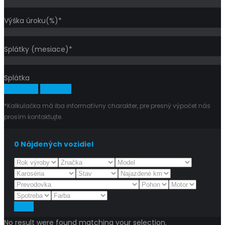
Výška úroku(%)*
Splátky (mesiace)*
Splátka
Vypočítať
Vymazať
*Kalkulačka má iba informatívny charakter, pre presný výpočet nás
prosím kontaktujte.
0
Nájdených vozidiel
Reset
No result were found matching your selection.