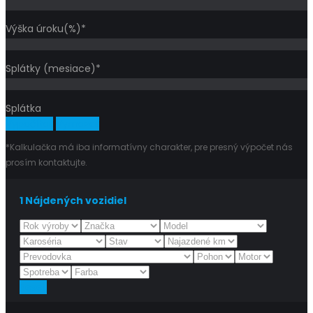
Výška úroku(%)*
Splátky (mesiace)*
Splátka
Vypočítať
Vymazať
*Kalkulačka má iba informatívny charakter, pre presný výpočet nás
prosím kontaktujte.
1
Nájdených vozidiel
Reset