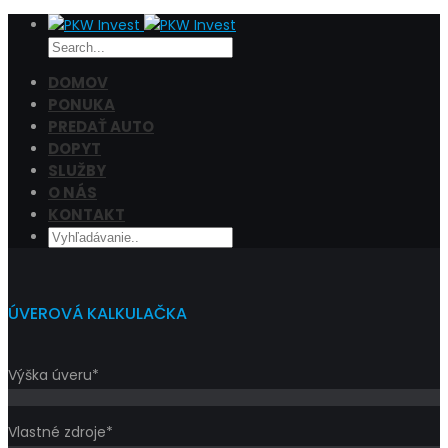
DOMOV
PONUKA
PREDAŤ AUTO
Cena
DOPYT
Filtrovať
SLUŽBY
O NÁS
KONTAKT
ÚVEROVÁ KALKULAČKA
Výška úveru*
Vlastné zdroje*