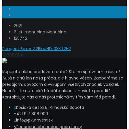
2021
6-st. manuálna|Manuálna
125742
Peugeot Boxer 2.2BlueHDi 333 L2H2
12,890.00€
Kupujete alebo predávate auto? Ste na správnom mieste!
Autá nie sú len naša práca, ale hlavne vášeň. Zaoberáme sa
predajom, dovozom a výkupom všetkých značiek vozidiel.
Nenašli ste auto aké hľadáte alebo si neviete poradiť?
Kontaktujte nás a náš profesionálny tím vám rád poradí.
Košická cesta 8, Rimavská Sobota
+421 917 808 000
info@pkwinvest.sk
Všeobecné obchodné podmienky