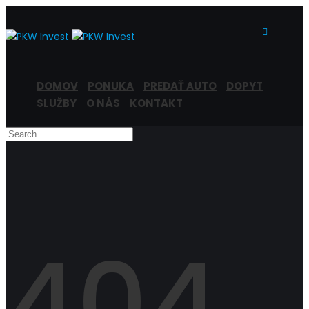
DOMOV
PONUKA
PREDAŤ AUTO
DOPYT
SLUŽBY
O NÁS
KONTAKT
404