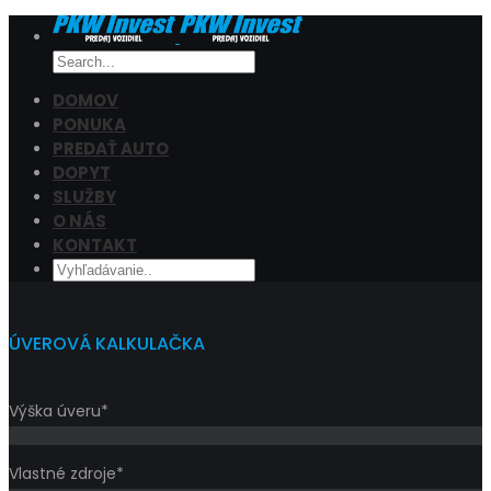
DOMOV
PONUKA
PREDAŤ AUTO
Cena
DOPYT
Filtrovať
SLUŽBY
O NÁS
KONTAKT
ÚVEROVÁ KALKULAČKA
Výška úveru*
Vlastné zdroje*