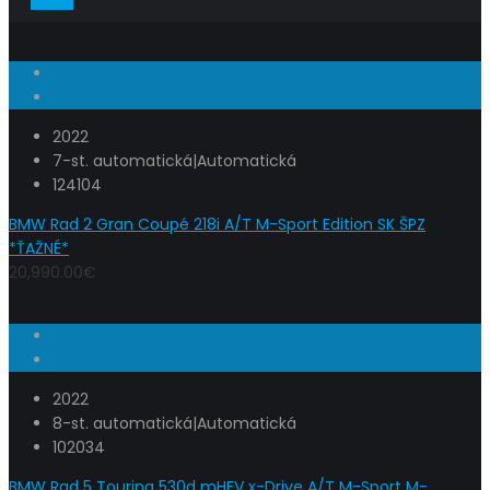
2022
7-st. automatická|Automatická
124104
BMW Rad 2 Gran Coupé 218i A/T M-Sport Edition SK ŠPZ
*ŤAŽNÉ*
20,990.00€
2022
8-st. automatická|Automatická
102034
BMW Rad 5 Touring 530d mHEV x-Drive A/T M-Sport M-