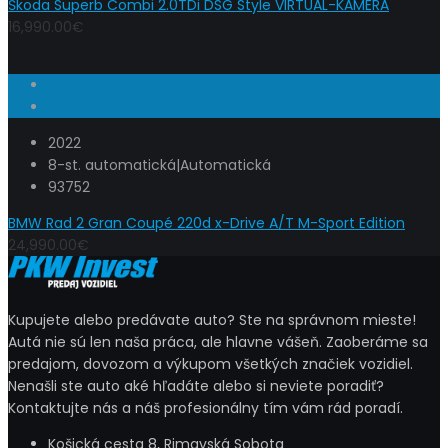
Škoda Superb Combi 2.0TDi DSG Style VIRTUAL-KAMERA
16,990.00€
2022
8-st. automatická|Automatická
93752
BMW Rad 2 Gran Coupé 220d x-Drive A/T M-Sport Edition
24,990.00€
Kupujete alebo predávate auto? Ste na správnom mieste!
Autá nie sú len naša práca, ale hlavne vášeň. Zaoberáme sa
predajom, dovozom a výkupom všetkých značiek vozidiel.
Nenašli ste auto aké hľadáte alebo si neviete poradiť?
Kontaktujte nás a náš profesionálny tím vám rád poradí.
Košická cesta 8, Rimavská Sobota