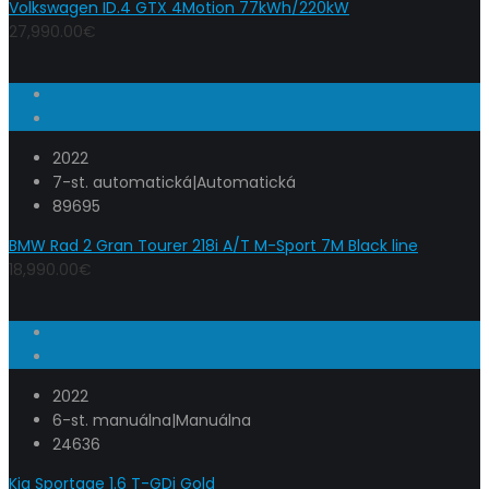
Volkswagen ID.4 GTX 4Motion 77kWh/220kW
27,990.00€
2022
7-st. automatická|Automatická
89695
BMW Rad 2 Gran Tourer 218i A/T M-Sport 7M Black line
18,990.00€
2022
6-st. manuálna|Manuálna
24636
Kia Sportage 1.6 T-GDi Gold