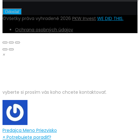
©Všetky práva vyhradené 2026
PKW Invest
WE DID THIS.
Ochrana osobných údajov
×
DOBRÝ DEŇ,
vyberte si prosím vás koho chcete kontaktovať.
Predajca
Meno Priezvisko
×
Potrebujete poradiť?