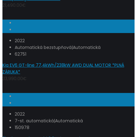
21,490.00€
2022
Automatická bezstupňová|Automatická
62751
Kia EV6 GT-line 77,4kWh/238kW AWD DUAL MOTOR *PLNÁ
ZÁRUKA*
33,990.00€
2022
7-st. automatická|Automatická
150978