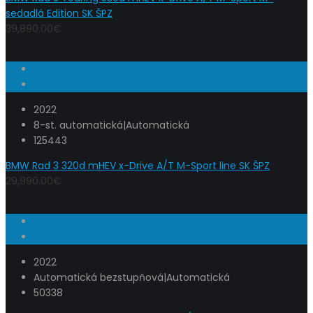
sedadlá Edition SK ŠPZ
39,890.00€
2022
8-st. automatická|Automatická
125443
BMW Rad 3 320d mHEV x-Drive A/T M-Sport line SK ŠPZ
29,990.00€
2022
Automatická bezstupňová|Automatická
50338