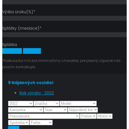
Výška úroku(%)*
Splátky (mesiace)*
Splátka
Vypočítať
Vymazať
*Kalkulačka má iba informatívny charakter, pre presný výpočet nás
prosím kontaktujte.
9
Nájdených vozidiel
Rok výroby :
2022
Reset