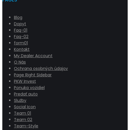
Blog
Dopyt
Faq-01
Faq-02
form01
Kontakt
My Dealer Account
O Nás
Ochrana osobných údajov
Page Right Sidebar
PKW Invest
Ponuka vozidiel
Predať auto
Služby
Social Icon
Team 01
Team 02
Team-Style