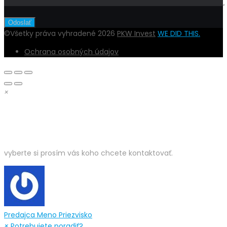
©Všetky práva vyhradené 2026
PKW Invest
WE DID THIS.
Ochrana osobných údajov
×
DOBRÝ DEŇ,
vyberte si prosím vás koho chcete kontaktovať.
Predajca
Meno Priezvisko
×
Potrebujete poradiť?