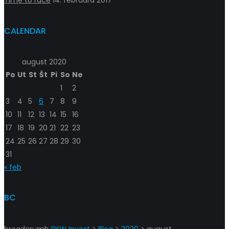
Time to race
14. februára 2017
CALENDAR
august 2020
Po
Ut
St
Št
Pi
So
Ne
1
2
3
4
5
6
7
8
9
10
11
12
13
14
15
16
17
18
19
20
21
22
23
24
25
26
27
28
29
30
31
« feb
BC
breadcrumb
PKW Invest
>
Blog
>
2020
>
august