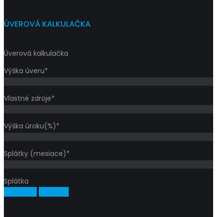
ÚVEROVÁ KALKULAČKA
Úverová kalkulačka
Výška úveru*
Vlastné zdroje*
Výška úroku(%)*
Splátky (mesiace)*
Splátka
Vypočítať
Vymazať