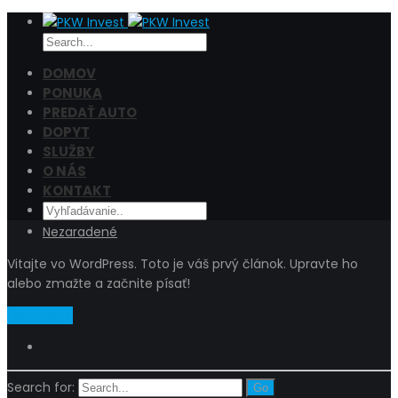
DOMOV
PONUKA
PREDAŤ AUTO
AHOJ SVET!
DOPYT
SLUŽBY
O NÁS
KONTAKT
6. augusta 2020
admin
Nezaradené
Vitajte vo WordPress. Toto je váš prvý článok. Upravte ho
alebo zmažte a začnite písať!
Read More
Search for: