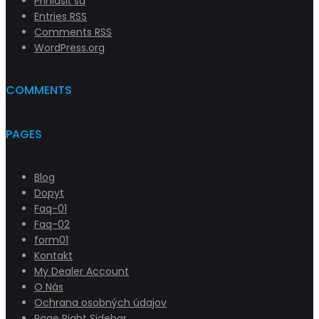
Prihlásiť sa
Entries
RSS
Comments
RSS
WordPress.org
COMMENTS
PAGES
Blog
Dopyt
Faq-01
Faq-02
form01
Kontakt
My Dealer Account
O Nás
Ochrana osobných údajov
Page Right Sidebar