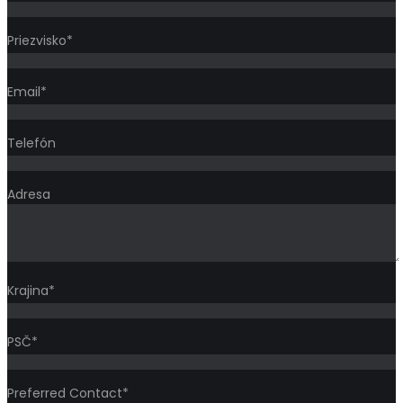
Priezvisko*
Email*
Telefón
Adresa
Krajina*
PSČ*
Preferred Contact*