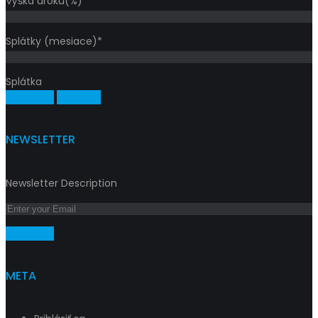
Výška úroku(%)*
Splátky (mesiace)*
Splátka
Vypočítať
Vymazať
NEWSLETTER
Newsletter Description
Subscribe
META