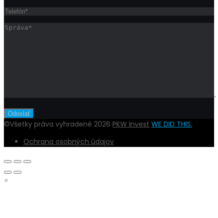
©Všetky práva vyhradené 2026
PKW Invest
WE DID THIS.
Ochrana osobných údajov
×
DOBRÝ DEŇ,