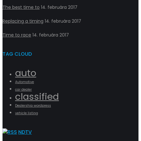
The best time to
14. februára 2017
Replacing a timing
14. februára 2017
Time to race
14. februára 2017
TAG CLOUD
auto
Automotive
car dealer
classified
Dealership wordpress
vehicle listing
NDTV